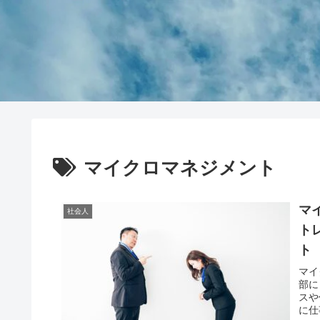
マイクロマネジメント
マ
社会人
ト
ト
マイ
部に
スや
に仕