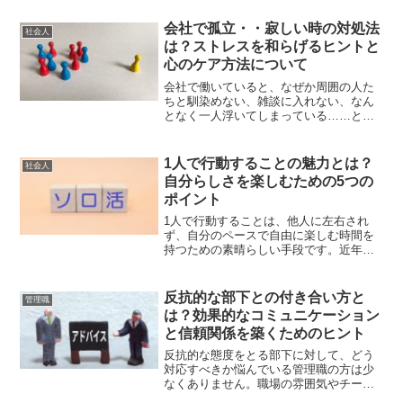
会社で孤立・・寂しい時の対処法
社会人
は？ストレスを和らげるヒントと
心のケア方法について
会社で働いていると、なぜか周囲の人た
ちと馴染めない、雑談に入れない、なん
となく一人浮いてしまっている……とい
った状態に陥ることは珍しくありませ
ん。日常生活の大半を過ごす職場で、孤
立してしまうのはとても寂しいことです
1人で行動することの魅力とは？
社会人
よね。誰にも相談できずに悩...
自分らしさを楽しむための5つの
ポイント
1人で行動することは、他人に左右され
ず、自分のペースで自由に楽しむ時間を
持つための素晴らしい手段です。近年、
ソロ活や1人での旅行、カフェ巡りなど、
1人で行動することが一般的になりつつあ
ります。この記事では、1人で行動するこ
反抗的な部下との付き合い方と
管理職
との魅力とその効果...
は？効果的なコミュニケーション
と信頼関係を築くためのヒント
反抗的な態度をとる部下に対して、どう
対応すべきか悩んでいる管理職の方は少
なくありません。職場の雰囲気やチーム
のパフォーマンスにも影響を及ぼすた