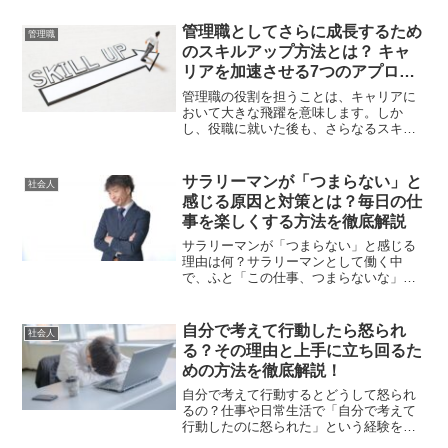
め、適切な対応が求められます。この記
事では、反抗的な部下との付き合い方に
管理職としてさらに成長するため
管理職
ついて、具体的なアプローチ...
のスキルアップ方法とは？ キャ
リアを加速させる7つのアプロー
チと実践的なヒント
管理職の役割を担うことは、キャリアに
おいて大きな飛躍を意味します。しか
し、役職に就いた後も、さらなるスキル
アップを図ることが重要です。管理職の
ポジションに安住せず、リーダーとして
の資質を磨き続けることで、組織におけ
サラリーマンが「つまらない」と
社会人
る価値が高まり、将来のキャ...
感じる原因と対策とは？毎日の仕
事を楽しくする方法を徹底解説
サラリーマンが「つまらない」と感じる
理由は何？サラリーマンとして働く中
で、ふと「この仕事、つまらないな」と
感じることがあるかもしれません。毎日
同じような業務をこなすだけで、刺激や
やりがいを感じられなくなることは多い
自分で考えて行動したら怒られ
社会人
です。まず、その原因を理解...
る？その理由と上手に立ち回るた
めの方法を徹底解説！
自分で考えて行動するとどうして怒られ
るの？仕事や日常生活で「自分で考えて
行動したのに怒られた」という経験を持
つ方は少なくないでしょう。自分なりに