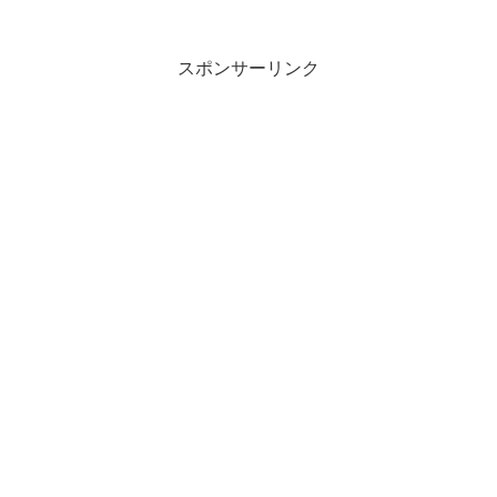
考えて最善だと思った行動を取ったの
に、それが上司や周囲に認められず、逆
に批判されてしまうことは、...
スポンサーリンク