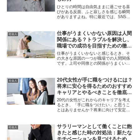
ひとりの時間は自由気ままに過ごせる喜
びがある反面、ふと寂しさを感じる瞬間
がありますよね。特に最近では、SNSな
どで他の人の楽しそうな様子が目に入る
機会が増え、自分だけが取り残されてい
るような気持ちになることもあるかもし
仕事がうまくいかない原因は人間
社会人
れません。そんな「ひと...
関係にある？トラブルを解決し、
職場での成功を目指すための徹底
ガイド
仕事がうまくいかないと感じるとき、そ
の大きな原因の一つが職場での人間関係
です。上司や同僚との関係がうまくいか
ないと、業務の進行がスムーズにいか
ず、結果として業績や評価にも悪影響を
及ぼすことがあります。しかし、問題に
20代女性が手に職をつけるには？
社会人
対して適切な対策を取ること...
将来に安心を得るためのおすすめ
キャリアとやるべきことを徹底解
説
20代の女性がこれからのキャリアを考え
るとき、「手に職をつけたい」と思うこ
とはありませんか？将来に向けて安定し
た職を得ることや、好きなことを仕事に
するためには、具体的なスキルや資格を
身につけることが大切です。「手に職を
サラリーマンとして働くことに飽
社会人
つける」といっても、ど...
きたと感じた時の対処法：新たな
モチベーションを見つけるために