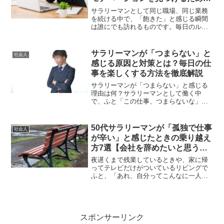
試すべきステップ
サラリーマンとして同じ職場、同じ業務
を続ける中で、「飽きた」と感じる瞬間
は誰にでも訪れるものです。毎日のルー
ティンワークや変化のない日々に、モチ
ベーションが低下してしまうことは決し
て珍しくありません。しかし、そうした
サラリーマンが「つまらない」と
社会人
状況に陥った時こそ、新た...
感じる原因と対策とは？毎日の仕
事を楽しくする方法を徹底解説
サラリーマンが「つまらない」と感じる
理由は何？サラリーマンとして働く中
で、ふと「この仕事、つまらないな」と
感じることがあるかもしれません。毎日
同じような業務をこなすだけで、刺激や
やりがいを感じられなくなることは多い
50代サラリーマンが「孤独で仕事
社会人
です。まず、その原因を理解...
が辛い」と感じたときの乗り越え
方7選【会社を辞めたいと思う前
に】
夜遅くまで残業しているときや、家に帰
ってテレビだけがついているリビングで
ふと、「あれ、自分ってこんなに一人だ
ったっけ？」と感じることはありません
か。若い頃は、同僚との飲み会や家族と
の時間に追われて、「孤独」という言葉
を自分ごととして考えるこ...
スポンサーリンク