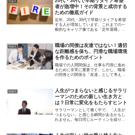
20代・30代で早期リタイア希望
社会人
ネガティブ思考が生まれる...
者が急増中！その背景と成功する
ための徹底ガイド
近年、20代・30代で早期リタイアを希望
する人が増加しています。これまでの一
般的なキャリア像である「定年退職」で
はなく、若いうちに経済的自立を達成
し、自由な生活を目指すという考え方が
広まりつつあります。この記事では、な
職場の同僚は友達ではない！適切
社会人
ぜこの若い世代で早期リ...
な距離感を保ち、円滑な職場環境
を作るためのポイント
職場での人間関係は、仕事を円滑に進め
るために非常に重要です。しかし、職場
の同僚との関係を「友達」として考える
と、さまざまなトラブルやストレスが生
じることもあります。この記事では、職
場での適切な人間関係を保つための考え
人生がつまらないと感じるサラリ
社会人
方や具体的なポイントを解...
ーマンのための新しい生き方と
は？日常に変化をもたらすヒント
サラリーマンとして働く中で、「人生が
つまらない」と感じる瞬間があるかもし
れません。毎日同じルーティンを繰り返
し、やりがいを見失ってしまったり、将
来に希望を持てなくなったりすることも
あるでしょう。この記事では、サラリー