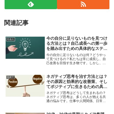
関連記事
今の自分に足りないものを見つけ
社会人
る方法とは？自己成長への第一歩
を踏み出すための具体的なステッ
プを徹底解説！
今の自分に足りないものは何？どうやっ
て見つけるの？私たちは常に成長し、自
己改善を目指す生き物です。しかし、成
長するためには、自分に足りないものを
見つけ、それを補うための具体的な行動
が必要です。「今の自分に何が足りない
ネガティブ思考を治す方法とは？
社会人
のだろう？」と悩んでいる...
その原因と効果的な改善策、そし
てポジティブに生きるための具体
的ステップを徹底解説！
ネガティブ思考はどうして生まれるの？
ネガティブ思考は、多くの人が抱える共
通の悩みです。仕事や人間関係、日常の
出来事に対して、常に悪い結果を想像し
てしまうことが多いと、生活そのものが
辛く感じられてしまいます。では、なぜ