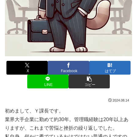
X
Facebook
はてブ
LINE
コピー
2024.08.14
初めまして、Ｙ課長です。
業界大手企業に勤めて約30年。管理職経験は20年以上あ
りますが、これまで苦悩と挫折の繰り返しでした。
私自身、何かに秀でているわけではない普通の人ですの